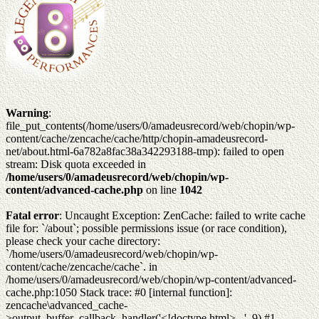
Warning
:
file_put_contents(/home/users/0/amadeusrecord/web/chopin/wp-
content/cache/zencache/cache/http/chopin-amadeusrecord-
net/about.html-6a782a8fac38a342293188-tmp): failed to open
stream: Disk quota exceeded in
/home/users/0/amadeusrecord/web/chopin/wp-
content/advanced-cache.php
on line
1042
Fatal error
: Uncaught Exception: ZenCache: failed to write cache
file for: `/about`; possible permissions issue (or race condition),
please check your cache directory:
`/home/users/0/amadeusrecord/web/chopin/wp-
content/cache/zencache/cache`. in
/home/users/0/amadeusrecord/web/chopin/wp-content/advanced-
cache.php:1050 Stack trace: #0 [internal function]:
zencache\advanced_cache-
>output_buffer_callback_handler('<!doctype html>...', 9) #1