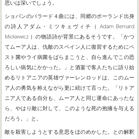
思いは深いでしょう。
ショパンのバラード４曲には、同郷のポーランド出身
の詩人アダム・ミツキェヴィチ（ Adam Bernard
Mickiewicz ）の物語詩が背景にあるそうです。「かつ
てムーア人は、仇敵のスペイン人に復習するためにペ
スト菌やライ病菌をばらまこうと、自ら進んでこの恐
ろしい病気にかかった。」と酒宴で客人たちに語り始
めるリトアニアの英雄ヴァーレンロッドは、このムー
ア人の勇気を称えながら更に続けて言った。「リトア
ニア人である自分も、ムーア人と同じ運命にあったな
ら、やはり敵に対して、このような死の抱擁を与える
だろう。」と。
敵を殺害しようとする意思をほのめかした。との解釈