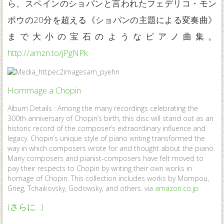
ら、スペインのショパンと言われたフェデリコ・モン
ポウの20分を超える《ショパンの主題による変奏曲》
まで大小の宝石のようなピアノ曲集。
http://amzn.to/jPgNPk
Hommage a Chopin
Album Details : Among the many recordings celebrating the
300th anniversary of Chopin’s birth, this disc will stand out as an
historic record of the composer’s extraordinary influence and
legacy. Chopin’s unique style of piano writing transformed the
way in which composers wrote for and thought about the piano.
Many composers and pianist-composers have felt moved to
pay their respects to Chopin by writing their own works in
homage of Chopin. This collection includes works by Mompou,
Grieg, Tchaikovsky, Godowsky, and others. via
amazon.co.jp
(さらに…)