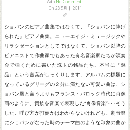
With
No Comments
On
28 5月 | '2011
ショパンのピアノ曲集ではなくて、『ショパンに捧げ
られた』ピアノ曲集。ニューエイジ・ミュージックや
リラクゼーションとしてではなくて、ショパン以降の
ピアニストで作曲家でもあった有名音楽家たちが演奏
会で弾くために書いた珠玉の銘品たち。本当に『銘
品』という言葉がしっくりします。アルバムの標題に
なっているグリーグの２分に満たない可愛い曲は、シ
ョパン風と言うよりもフランス・バロック時代に肖像
画のように、貴族を音楽で表現した“肖像音楽”･･･そう
した、呼び方が打倒かはわからないけれども。劇音楽
にショパンがなった時のテーマ曲のような印象の曲か