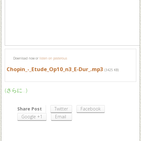
Download now or
listen on posterous
Chopin_-_Etude_Op10_n3_E-Dur_.mp3
(3425 KB)
(さらに…)
Share Post
Twitter
Facebook
Google +1
Email