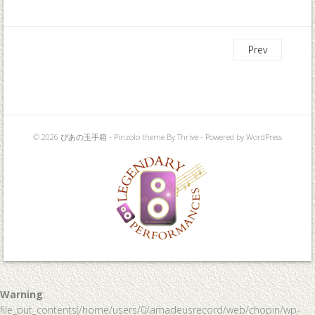
Prev
© 2026 ぴあの玉手箱 -
Pinzolo theme
By Thrive - Powered by
WordPress
Warning
:
file_put_contents(/home/users/0/amadeusrecord/web/chopin/wp-