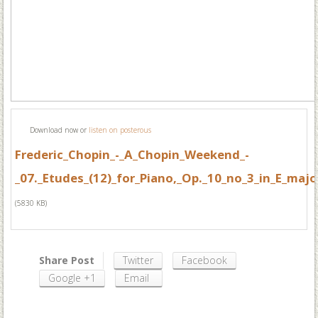
Download now or
listen on posterous
Frederic_Chopin_-_A_Chopin_Weekend_-
_07._Etudes_(12)_for_Piano,_Op._10_no_3_in_E_majo
(5830 KB)
Share Post
Twitter
Facebook
Google +1
Email