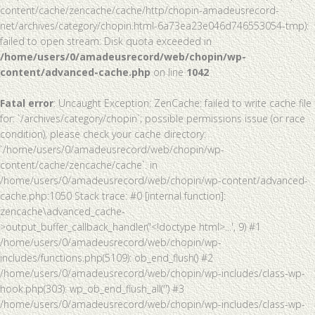
content/cache/zencache/cache/http/chopin-amadeusrecord-
net/archives/category/chopin.html-6a73ea23e046d746553054-tmp):
failed to open stream: Disk quota exceeded in
/home/users/0/amadeusrecord/web/chopin/wp-
content/advanced-cache.php
on line
1042
Fatal error
: Uncaught Exception: ZenCache: failed to write cache file
for: `/archives/category/chopin`; possible permissions issue (or race
condition), please check your cache directory:
`/home/users/0/amadeusrecord/web/chopin/wp-
content/cache/zencache/cache`. in
/home/users/0/amadeusrecord/web/chopin/wp-content/advanced-
cache.php:1050 Stack trace: #0 [internal function]:
zencache\advanced_cache-
>output_buffer_callback_handler('<!doctype html>...', 9) #1
/home/users/0/amadeusrecord/web/chopin/wp-
includes/functions.php(5109): ob_end_flush() #2
/home/users/0/amadeusrecord/web/chopin/wp-includes/class-wp-
hook.php(303): wp_ob_end_flush_all('') #3
/home/users/0/amadeusrecord/web/chopin/wp-includes/class-wp-