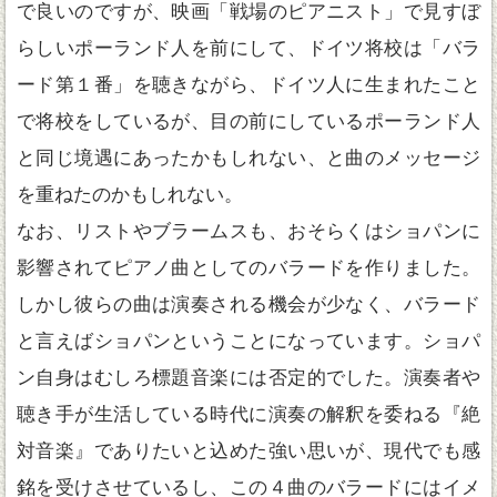
で良いのですが、映画「戦場のピアニスト」で見すぼ
らしいポーランド人を前にして、ドイツ将校は「バラ
ード第１番」を聴きながら、ドイツ人に生まれたこと
で将校をしているが、目の前にしているポーランド人
と同じ境遇にあったかもしれない、と曲のメッセージ
を重ねたのかもしれない。
なお、リストやブラームスも、おそらくはショパンに
影響されてピアノ曲としてのバラードを作りました。
しかし彼らの曲は演奏される機会が少なく、バラード
と言えばショパンということになっています。ショパ
ン自身はむしろ標題音楽には否定的でした。演奏者や
聴き手が生活している時代に演奏の解釈を委ねる『絶
対音楽』でありたいと込めた強い思いが、現代でも感
銘を受けさせているし、この４曲のバラードにはイメ