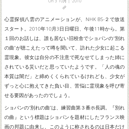
On
3 10月 | '2010
心霊探偵八雲のアニメーションが、NHK BS-２で放送
スタート。2010年10月3日日曜日、午後11時から。第
１回のお話しは、誰も居ない旧校舎でショパンの“別れ
の曲”が聴こえたって噂を聞いて、訪れた少女に起こる
霊現象。彼女は自分の不注意で死なせてしまった姉に
されている災いだと思っていたようです。「人の魂の
本質は闇だ」と締めくくられているけれども、少女が
ずっと心に抱えてきた負い目、苦悩に霊現象を呼び寄
せる要因があったのでしょう。
ショパンの“別れの曲”は、練習曲第３番ホ長調。『別れ
の曲』という標題はショパンを題材にしたフランス映
画の邦題に由来し、このように称されるのは日本だけ