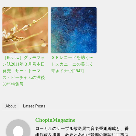
［Review］グラモフォ
ＳＰレコードを聴く❧
ン誌2011年３月号本日
トスカニーニの美しく
発売：サー・トーマ
青きドナウ[1941]
ス・ビーチャムの没後
50年特集号
About
Latest Posts
ChopinMagazine
ローカルのケーブル放送局で音楽番組編成と、番
組作成を担当。必要とあれば音響の確認に工事ス