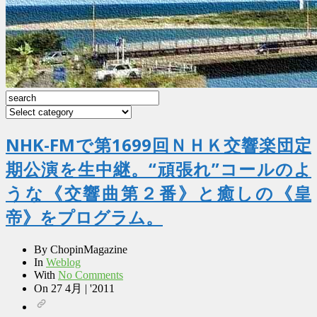
NHK-FMで第1699回ＮＨＫ交響楽団定
期公演を生中継。“頑張れ”コールのよ
うな《交響曲第２番》と癒しの《皇
帝》をプログラム。
By
ChopinMagazine
In
Weblog
With
No Comments
On
27 4月 | '2011