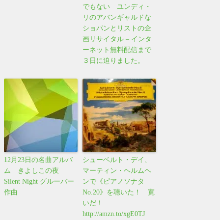
でもない ユンディ・
リのアバンギャルドな
ショパンとリストの企
画リサイタル – インタ
ーネット無料配信まで
３日に迫りました。
12月23日の名曲アルバ
シューベルト・デイ、
ム きよしこの夜
マーティン・ヘルムヘ
Silent Night グルーバー
ンで《ピアノソナタ
作曲
No.20》を聴いた！ 寛
いだ！
http://amzn.to/xgE0TJ