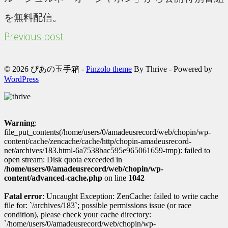
を無料配信。
Previous post
© 2026 ぴあの玉手箱 -
Pinzolo theme
By Thrive - Powered by
WordPress
Warning
:
file_put_contents(/home/users/0/amadeusrecord/web/chopin/wp-
content/cache/zencache/cache/http/chopin-amadeusrecord-
net/archives/183.html-6a7538bac595e965061659-tmp): failed to
open stream: Disk quota exceeded in
/home/users/0/amadeusrecord/web/chopin/wp-
content/advanced-cache.php
on line
1042
Fatal error
: Uncaught Exception: ZenCache: failed to write cache
file for: `/archives/183`; possible permissions issue (or race
condition), please check your cache directory:
`/home/users/0/amadeusrecord/web/chopin/wp-