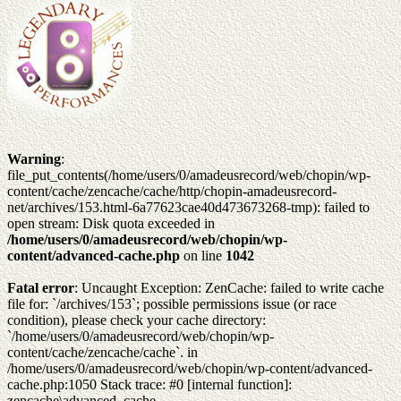
Warning
:
file_put_contents(/home/users/0/amadeusrecord/web/chopin/wp-
content/cache/zencache/cache/http/chopin-amadeusrecord-
net/archives/153.html-6a77623cae40d473673268-tmp): failed to
open stream: Disk quota exceeded in
/home/users/0/amadeusrecord/web/chopin/wp-
content/advanced-cache.php
on line
1042
Fatal error
: Uncaught Exception: ZenCache: failed to write cache
file for: `/archives/153`; possible permissions issue (or race
condition), please check your cache directory:
`/home/users/0/amadeusrecord/web/chopin/wp-
content/cache/zencache/cache`. in
/home/users/0/amadeusrecord/web/chopin/wp-content/advanced-
cache.php:1050 Stack trace: #0 [internal function]:
zencache\advanced_cache-