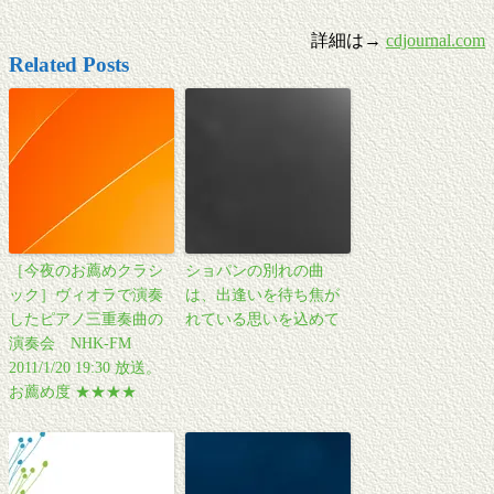
詳細は→
cdjournal.com
Related Posts
［今夜のお薦めクラシ
ショパンの別れの曲
ック］ヴィオラで演奏
は、出逢いを待ち焦が
したピアノ三重奏曲の
れている思いを込めて
演奏会 NHK-FM
2011/1/20 19:30 放送。
お薦め度 ★★★★