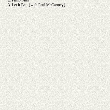
Piano Man
Let It Be （with Paul McCartney）