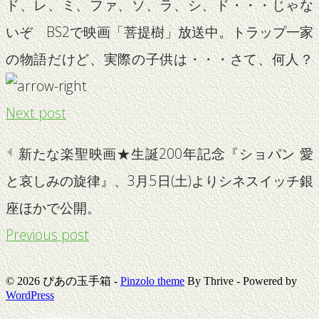
ド、レ、ミ、ファ、ソ、ラ、シ、ド・・・じゃな
いぞ BS2で映画「菩提樹」放送中。トラップ一家
の物語だけど、実際の子供は・・・さて、何人？
Next post
新たな楽聖映画★生誕200年記念『ショパン 愛
と哀しみの旋律』、3月5日(土)よりシネスイッチ銀
座ほかで公開。
Previous post
© 2026 ぴあの玉手箱 -
Pinzolo theme
By Thrive - Powered by
WordPress