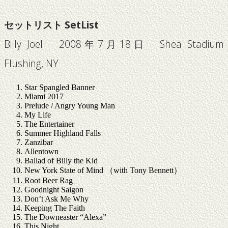
セットリスト SetList
Billy Joel 2008年7月18日 Shea Stadium
Flushing, NY
Star Spangled Banner
Miami 2017
Prelude / Angry Young Man
My Life
The Entertainer
Summer Highland Falls
Zanzibar
Allentown
Ballad of Billy the Kid
New York State of Mind （with Tony Bennett）
Root Beer Rag
Goodnight Saigon
Don’t Ask Me Why
Keeping The Faith
The Downeaster “Alexa”
This Night