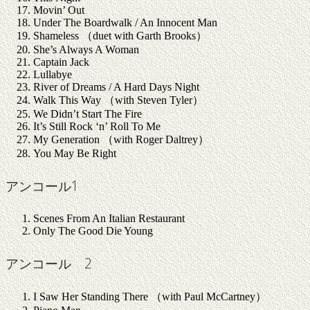
Movin’ Out
Under The Boardwalk / An Innocent Man
Shameless （duet with Garth Brooks）
She’s Always A Woman
Captain Jack
Lullabye
River of Dreams / A Hard Days Night
Walk This Way （with Steven Tyler）
We Didn’t Start The Fire
It’s Still Rock ‘n’ Roll To Me
My Generation （with Roger Daltrey）
You May Be Right
アンコール1
Scenes From An Italian Restaurant
Only The Good Die Young
アンコール 2
I Saw Her Standing There （with Paul McCartney）