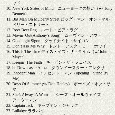
ッド
New York States of Mind ニューヨークの想い（w/ Tony
Bennett）
Big Man On Mulberry Street ビッグ・マン・オン・マル
ベリー・ストリート
Root Beer Rag ルート・ビア・ラグ
Movin’ Out(Anthony’s Song) ムーヴィン・アウト
Goodnight Sigon グッドナイト・サイゴン
Don’t Ask Me Why ドント・アスク・ミー・ホワイ
This Is The Time ディス・イズ・ザ・タイム（w/ John
Mayer）
Keepin’ The Faith キーピン・ザ・フェイス
he Downeaster Alexa ダウンイースター・アレクサ
Innocent Man イノセント・マン（opening Stand By
Me）
Boys Of Summer (w/ Don Henley) ボーイズ・オブ・サ
マー
She’s Always A Woman シーズ・オールウェイズ・
ア・ウーマン
Captain Jack キャプテン・ジャック
Lullabye ララバイ