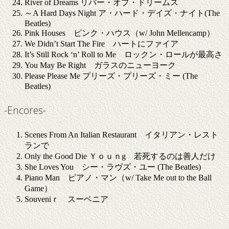
River of Dreams リバー・オブ・ドリームス
～A Hard Days Night ア・ハード・デイズ・ナイト(The
Beatles)
Pink Houses ピンク・ハウス（w/ John Mellencamp）
We Didn’t Start The Fire ハートにファイア
It’s Still Rock ‘n’ Roll to Me ロックン・ロールが最高さ
You May Be Right ガラスのニューヨーク
Please Please Me プリーズ・プリーズ・ミー (The
Beatles)
-Encores-
Scenes From An Italian Restaurant イタリアン・レスト
ランで
Only the Good Die Ｙｏｕｎg 若死するのは善人だけ
She Loves You シー・ラヴズ・ユー (The Beatles)
Piano Man ピアノ・マン（w/ Take Me out to the Ball
Game）
Souveniｒ スーベニア