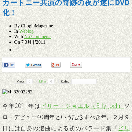
カートニー共演の奇跡の夜が遂にDVD
化！
By
ChopinMagazine
In
Weblog
With
No Comments
On
7 3月 | '2011
0
0
0
0
Views
0
Likes
0
Rating
今年2011年は
ビリー・ジョエル（Billy Joel）
ソ
ロ・デビュー40周年という記念すべき年。２月９
日には自身の選曲による初のバラード集『
ビリ