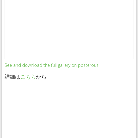
See and download the full gallery on posterous
詳細は
こちら
から