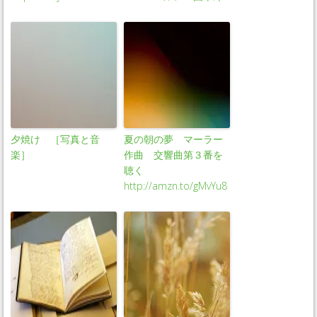
夕焼け ［写真と音
夏の朝の夢 マーラー
楽］
作曲 交響曲第３番を
聴く
http://amzn.to/gMvYu8