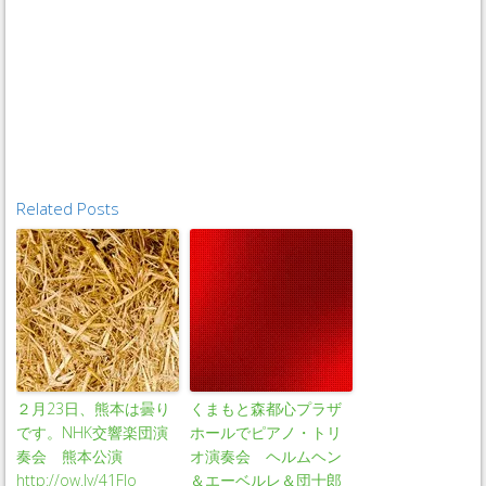
Related Posts
２月23日、熊本は曇り
くまもと森都心プラザ
です。NHK交響楽団演
ホールでピアノ・トリ
奏会 熊本公演
オ演奏会 ヘルムヘン
http://ow.ly/41FIo
＆エーベルレ＆団十郎