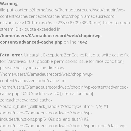
Warning
:
file_put_contents(/home/users/0/amadeusrecord/web/chopin/wp-
content/cache/zencache/cache/http/chopin-amadeusrecord-
net/archives/100.html-6a76ccc238fcc870973829-tmp): failed to open
stream: Disk quota exceeded in
/home/users/0/amadeusrecord/web/chopin/wp-
content/advanced-cache.php
on line
1042
Fatal error
: Uncaught Exception: ZenCache: failed to write cache file
for: `/archives/100`; possible permissions issue (or race condition),
please check your cache directory:
`/home/users/0/amadeusrecord/web/chopin/wp-
content/cache/zencache/cache`. in
/home/users/0/amadeusrecord/web/chopin/wp-content/advanced-
cache.php:1050 Stack trace: #0 [internal function]:
zencache\advanced_cache-
>output_buffer_callback_handler('<!doctype html>...', 9) #1
/home/users/0/amadeusrecord/web/chopin/wp-
includes/functions.php(5109): ob_end_flush() #2
/home/users/0/amadeusrecord/web/chopin/wp-includes/class-wp-