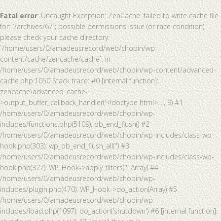
Fatal error
: Uncaught Exception: ZenCache: failed to write cache file
for: `/archives/67`; possible permissions issue (or race condition),
please check your cache directory:
`/home/users/0/amadeusrecord/web/chopin/wp-
content/cache/zencache/cache`. in
/home/users/0/amadeusrecord/web/chopin/wp-content/advanced-
cache.php:1050 Stack trace: #0 [internal function]:
zencache\advanced_cache-
>output_buffer_callback_handler('<!doctype html>...', 9) #1
/home/users/0/amadeusrecord/web/chopin/wp-
includes/functions.php(5109): ob_end_flush() #2
/home/users/0/amadeusrecord/web/chopin/wp-includes/class-wp-
hook.php(303): wp_ob_end_flush_all('') #3
/home/users/0/amadeusrecord/web/chopin/wp-includes/class-wp-
hook.php(327): WP_Hook->apply_filters('', Array) #4
/home/users/0/amadeusrecord/web/chopin/wp-
includes/plugin.php(470): WP_Hook->do_action(Array) #5
/home/users/0/amadeusrecord/web/chopin/wp-
includes/load.php(1097): do_action('shutdown') #6 [internal function]: