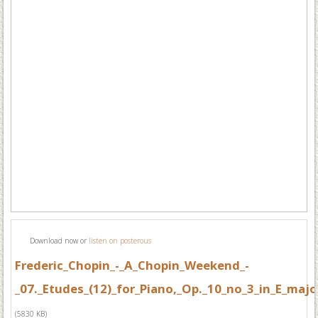
Download now or
listen on posterous
Frederic_Chopin_-_A_Chopin_Weekend_-
_07._Etudes_(12)_for_Piano,_Op._10_no_3_in_E_majo
(5830 KB)