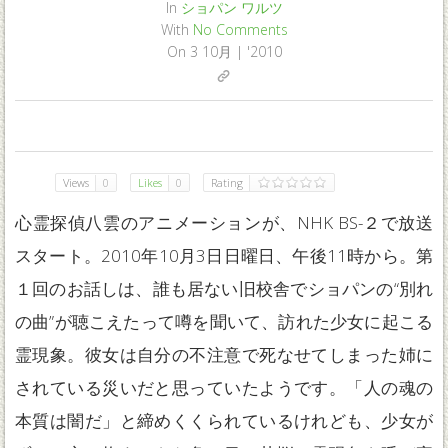
In
ショパン
ワルツ
With
No Comments
On
3 10月 | '2010
0
0
0
0
Views
0
Likes
0
Rating
心霊探偵八雲のアニメーションが、NHK BS-２で放送
スタート。2010年10月3日日曜日、午後11時から。第
１回のお話しは、誰も居ない旧校舎でショパンの“別れ
の曲”が聴こえたって噂を聞いて、訪れた少女に起こる
霊現象。彼女は自分の不注意で死なせてしまった姉に
されている災いだと思っていたようです。「人の魂の
本質は闇だ」と締めくくられているけれども、少女が