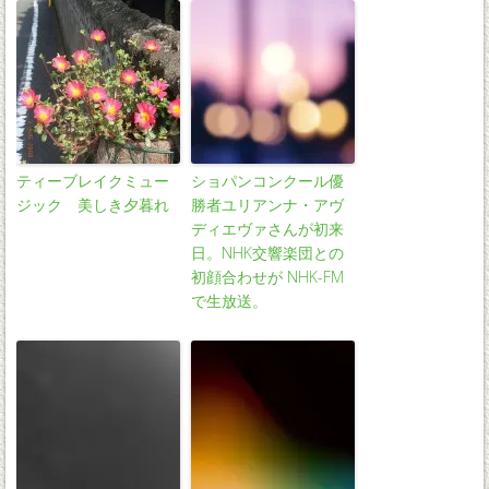
ティーブレイクミュー
ショパンコンクール優
ジック 美しき夕暮れ
勝者ユリアンナ・アヴ
ディエヴァさんが初来
日。NHK交響楽団との
初顔合わせが NHK-FM
で生放送。