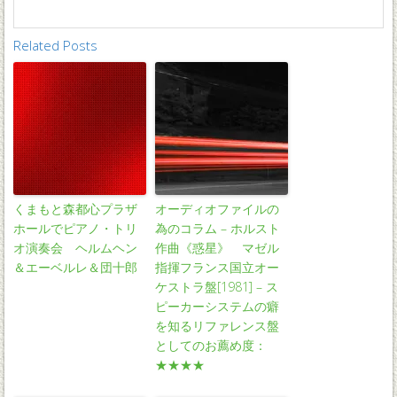
Related Posts
くまもと森都心プラザ
オーディオファイルの
ホールでピアノ・トリ
為のコラム – ホルスト
オ演奏会 ヘルムヘン
作曲《惑星》 マゼル
＆エーベルレ＆団十郎
指揮フランス国立オー
ケストラ盤[1981] – ス
ピーカーシステムの癖
を知るリファレンス盤
としてのお薦め度：
★★★★