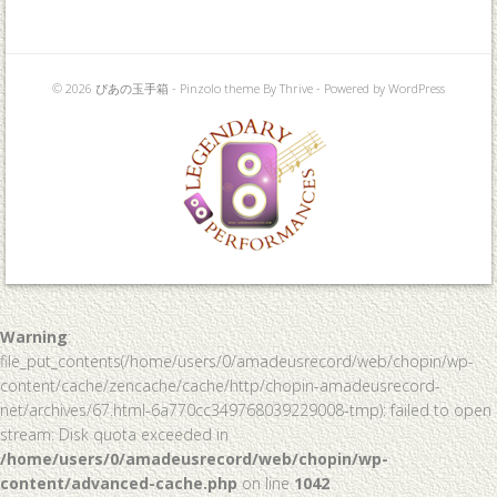
© 2026 ぴあの玉手箱 -
Pinzolo theme
By Thrive - Powered by
WordPress
Warning
:
file_put_contents(/home/users/0/amadeusrecord/web/chopin/wp-
content/cache/zencache/cache/http/chopin-amadeusrecord-
net/archives/67.html-6a770cc349768039229008-tmp): failed to open
stream: Disk quota exceeded in
/home/users/0/amadeusrecord/web/chopin/wp-
content/advanced-cache.php
on line
1042