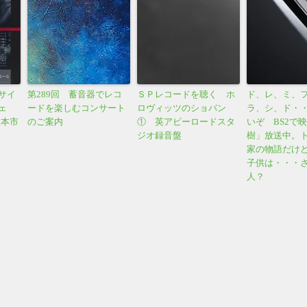
サイ
第289回 蓄音器でレコ
ＳＰレコードを聴く ホ
ド、レ、ミ、
ェ
ードを楽しむコンサート
ロヴィッツのショパン
ラ、シ、ド・
熊本市
のご案内
① 英アビーロードスタ
いぞ BS2で
ジオ録音盤
樹」放送中。
家の物語だけ
子供は・・・
人？