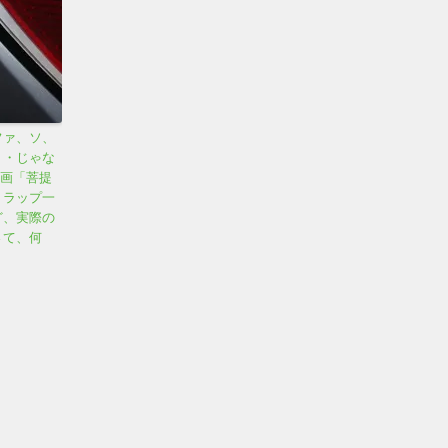
ファ、ソ、
・・じゃな
映画「菩提
トラップ一
ど、実際の
さて、何