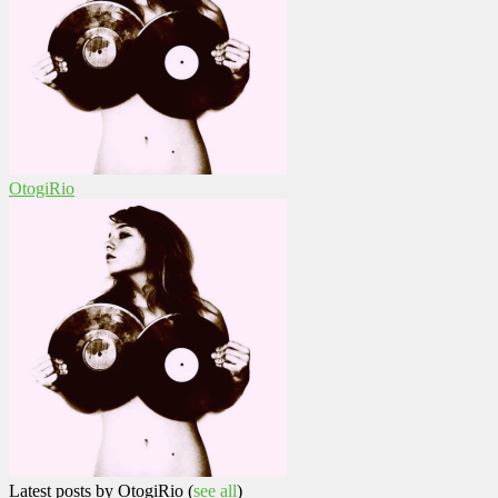
OtogiRio
Latest posts by OtogiRio
(
see all
)