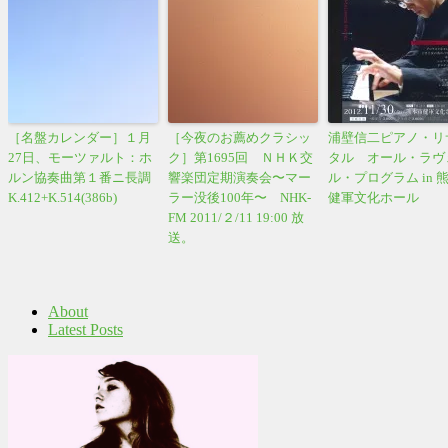
［名盤カレンダー］１月
［今夜のお薦めクラシッ
浦壁信二ピアノ・リ
27日、モーツァルト：ホ
ク］第1695回 ＮＨＫ交
タル オール・ラヴ
ルン協奏曲第１番ニ長調
響楽団定期演奏会〜マー
ル・プログラム in 
K.412+K.514(386b)
ラー没後100年〜 NHK-
健軍文化ホール
FM 2011/２/11 19:00 放
送。
About
Latest Posts