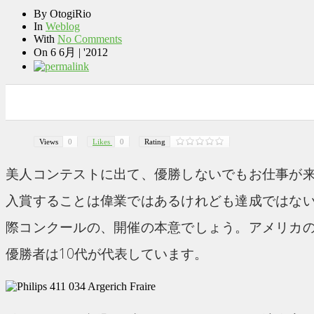
By
OtogiRio
In
Weblog
With
No Comments
On
6 6月 | '2012
0
0
0
0
Views
0
Likes
0
Rating
美人コンテストに出て、優勝しないでもお仕事が
入賞することは偉業ではあるけれども達成ではな
際コンクールの、開催の本意でしょう。アメリカ
優勝者は10代が代表しています。