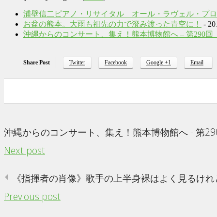
浦壁信二ピアノ・リサイタル オール・ラヴェル・プログ
お盆の熊本。大雨も祖先の力で澄み渡った青空に！
- 20
沖縄からのコンサート、集え！熊本博物館へ – 第29
Share Post
Twitter
Facebook
Google +1
Email
0
0
0
0
沖縄からのコンサート、集え！熊本博物館へ - 第
Next post
《指揮者の肖像》歌手の上半身裸はよく見るけれども指揮者の
Previous post