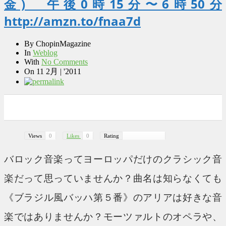
金) 午後0時15分〜6時50分
http://amzn.to/fnaa7d
By
ChopinMagazine
In
Weblog
With
No Comments
On
11 2月 | '2011
0
0
0
0
Views
0
Likes
0
Rating
バロック音楽ってヨーロッパだけのクラシック音
楽だって思っていませんか？曲名は知らなくても
《ブラジル風バッハ第５番》のアリアは好きな音
楽ではありませんか？モーツァルトのオペラや、