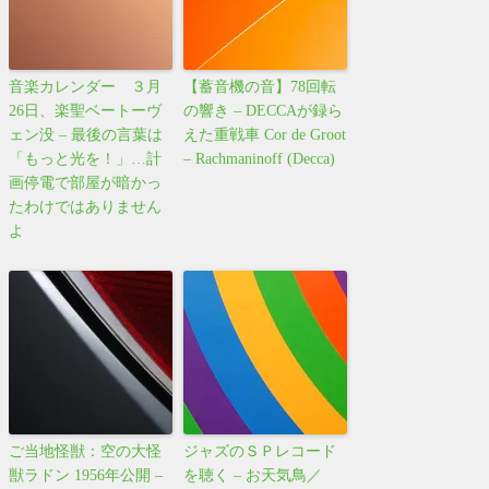
音楽カレンダー ３月
【蓄音機の音】78回転
26日、楽聖ベートーヴ
の響き – DECCAが録ら
ェン没 – 最後の言葉は
えた重戦車 Cor de Groot
「もっと光を！」…計
– Rachmaninoff (Decca)
画停電で部屋が暗かっ
たわけではありません
よ
ご当地怪獣：空の大怪
ジャズのＳＰレコード
獣ラドン 1956年公開 –
を聴く – お天気鳥／