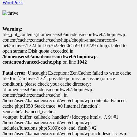
WordPress
Warning
:
file_put_contents(/home/users/0/amadeusrecord/web/chopin/wp-
content/cache/zencache/cache/https/chopin-amadeusrecord-
net/archives/132.html-6a76229ed0c55916132295-tmp): failed to
open stream: Disk quota exceeded in
/home/users/0/amadeusrecord/web/chopin/wp-
content/advanced-cache.php
on line
1042
Fatal error
: Uncaught Exception: ZenCache: failed to write cache
file for: `/archives/132`; possible permissions issue (or race
condition), please check your cache directory:
`/home/users/0/amadeusrecord/web/chopin/wp-
content/cache/zencache/cache`. in
/home/users/0/amadeusrecord/web/chopin/wp-content/advanced-
cache.php:1050 Stack trace: #0 [internal function]:
zencache\advanced_cache-
>output_buffer_callback_handler('<!doctype html>...', 9) #1
/home/users/0/amadeusrecord/web/chopin/wp-
includes/functions.php(5109): ob_end_flush() #2
/home/users/0/amadeusrecord/web/chopin/wp-includes/class-wp-