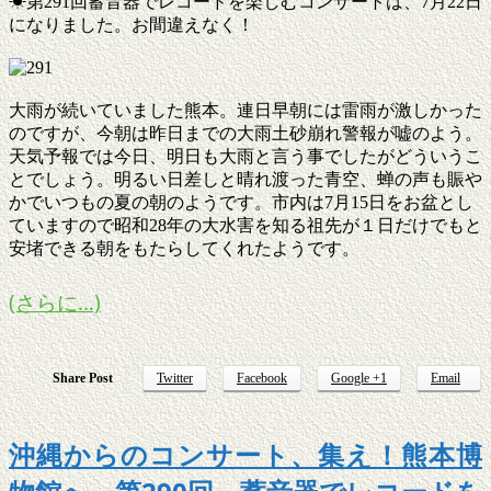
☀第291回蓄音器でレコードを楽しむコンサートは、7月22日
になりました。お間違えなく！
大雨が続いていました熊本。連日早朝には雷雨が激しかった
のですが、今朝は昨日までの大雨土砂崩れ警報が嘘のよう。
天気予報では今日、明日も大雨と言う事でしたがどういうこ
とでしょう。明るい日差しと晴れ渡った青空、蝉の声も賑や
かでいつもの夏の朝のようです。市内は7月15日をお盆とし
ていますので昭和28年の大水害を知る祖先が１日だけでもと
安堵できる朝をもたらしてくれたようです。
(さらに…)
Share Post
Twitter
Facebook
Google +1
Email
沖縄からのコンサート、集え！熊本博