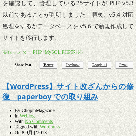
を確認して、管理している25サイトが PHP v5.3
以前であることが判明しました。順次、v5.4 対応
処理をするかデータベースを v5.6 で新規作成して
サイトを移行します。
実践マスター PHP+MySQL PHP5対応
Share Post
Twitter
Facebook
Google +1
Email
【WordPress】サイト改ざんからの修
復 paperboy での取り組み
By
ChopinMagazine
In
Weblog
With
No Comments
Tagged with
Wordpress
On
8 9月 | '2013