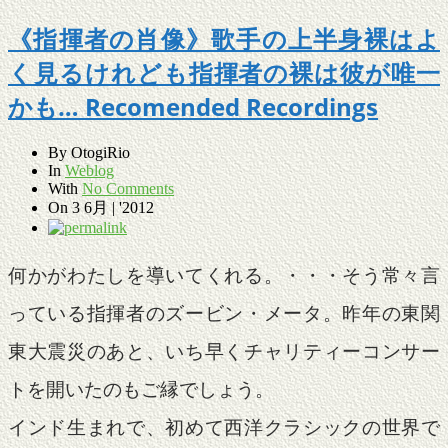
《指揮者の肖像》歌手の上半身裸はよ
く見るけれども指揮者の裸は彼が唯一
かも… Recomended Recordings
By
OtogiRio
In
Weblog
With
No Comments
On
3 6月 | '2012
何かがわたしを導いてくれる。・・・そう常々言
っている指揮者のズービン・メータ。昨年の東関
東大震災のあと、いち早くチャリティーコンサー
トを開いたのもご縁でしょう。
インド生まれで、初めて西洋クラシックの世界で