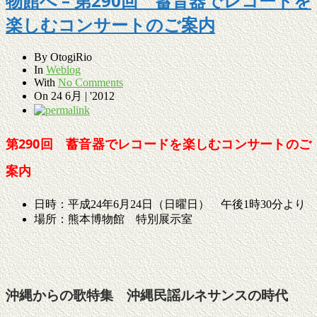
物館へ – 第290回 蓄音器でレコードを
楽しむコンサートのご案内
By
OtogiRio
In
Weblog
With
No Comments
On
24 6月 | '2012
第290回 蓄音器でレコードを楽しむコンサートのご
案内
日時：平成24年6月24日（日曜日） 午後1時30分より
場所：熊本博物館 特別展示室
沖縄からの歌特集 沖縄民謡ルネサンスの時代