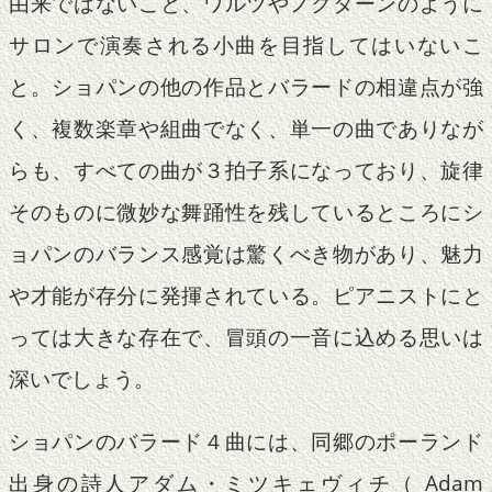
由来ではないこと、ワルツやノクターンのように
サロンで演奏される小曲を目指してはいないこ
と。ショパンの他の作品とバラードの相違点が強
く、複数楽章や組曲でなく、単一の曲でありなが
らも、すべての曲が３拍子系になっており、旋律
そのものに微妙な舞踊性を残しているところにシ
ョパンのバランス感覚は驚くべき物があり、魅力
や才能が存分に発揮されている。ピアニストにと
っては大きな存在で、冒頭の一音に込める思いは
深いでしょう。
ショパンのバラード４曲には、同郷のポーランド
出身の詩人アダム・ミツキェヴィチ（ Adam