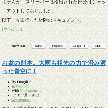
ませんが、スリーパーは検出された部分はシャッ
トアウトしてありました。
以下、今回行った駆除のドキュメント。
(さらに…)
Share Post
Twitter
Facebook
Google +1
Email
お盆の熊本。大雨も祖先の力で澄み渡
った青空に！
By
OtogiRio
In
Weblog
With
No Comments
On
15 7月 | '2012