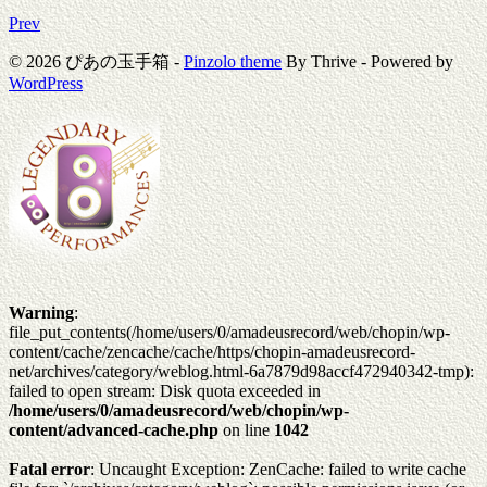
Prev
© 2026 ぴあの玉手箱 -
Pinzolo theme
By Thrive - Powered by
WordPress
Warning
:
file_put_contents(/home/users/0/amadeusrecord/web/chopin/wp-
content/cache/zencache/cache/https/chopin-amadeusrecord-
net/archives/category/weblog.html-6a7879d98accf472940342-tmp):
failed to open stream: Disk quota exceeded in
/home/users/0/amadeusrecord/web/chopin/wp-
content/advanced-cache.php
on line
1042
Fatal error
: Uncaught Exception: ZenCache: failed to write cache