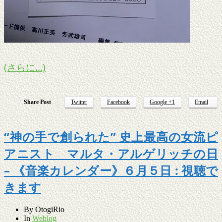
(さらに…)
Share Post
Twitter
Facebook
Google +1
Email
“神の手で創られた” 史上最高の女流ピ
アニスト マルタ・アルゲリッチの日
– 《音楽カレンダー》６月５日 : 視聴で
きます
By
OtogiRio
In
Weblog