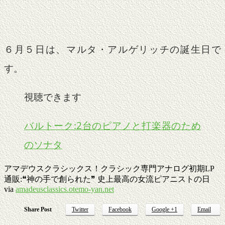
６月５日は、マルタ・アルゲリッチの誕生日で
す。
視聴できます
バルトーク:2台のピアノと打楽器のため
のソナタ
アマデウスクラシックス！クラシック専門アナログ初期LP
通販:❝神の手で創られた❞ 史上最高の女流ピアニストの日
via
amadeusclassics.otemo-yan.net
Share Post
Twitter
Facebook
Google +1
Email