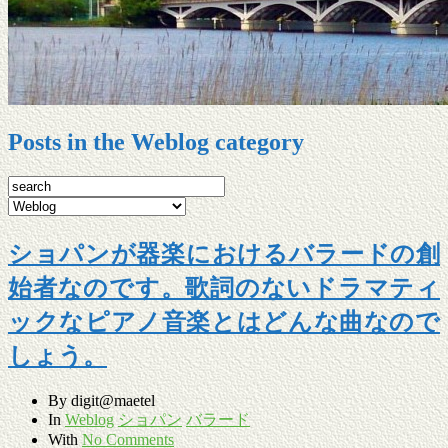
Posts in the Weblog category
ショパンが器楽におけるバラードの創
始者なのです。歌詞のないドラマティ
ックなピアノ音楽とはどんな曲なので
しょう。
By
digit@maetel
In
Weblog
ショパン
バラード
With
No Comments