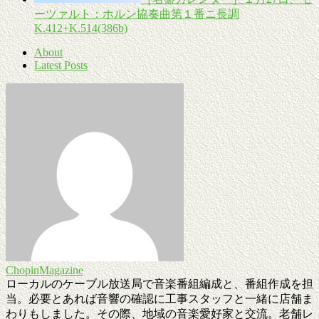
ーツァルト：ホルン協奏曲第１番ニ長調
K.412+K.514(386b)
About
Latest Posts
ChopinMagazine
ローカルのケーブル放送局で音楽番組編成と、番組作成を担
当。必要とあれば音響の確認に工事スタッフと一緒に店舗ま
わりもしました。その際、地域の音楽愛好家と交流。老舗レ