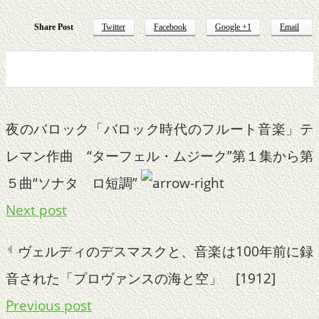
Share Post
Twitter
Facebook
Google +1
Email
0
0
0
0
夜のバロック「バロック時代のフルート音楽」テ
レマン作曲 “ターフェル・ムジーク”第１集から第
５曲“ソナタ ロ短調”
Next post
ヴェルディのデスマスクと、音楽は100年前に録
音された「プロヴァンスの海と空」 [1912]
Previous post