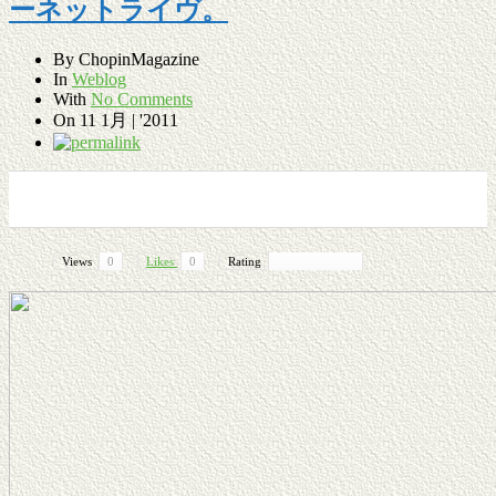
ーネットライヴ。
By
ChopinMagazine
In
Weblog
With
No Comments
On
11 1月 | '2011
0
0
0
0
Views
0
Likes
0
Rating