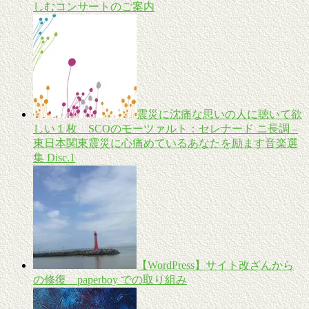
しむコンサートのご案内
震災に沈痛な思いの人に聴いて欲
しい１枚 SCOのモーツァルト：セレナード ニ長調 –
東日本関東震災に心痛めているあなたを励ます音楽選
集 Disc.1
【WordPress】サイト改ざんから
の修復 paperboy での取り組み