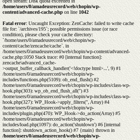
open stream: Disk quota exceeded in
/home/users/0/amadeusrecord/web/chopin/wp-
content/advanced-cache.php
on line
1042
Fatal error
: Uncaught Exception: ZenCache: failed to write cache
file for: `/archives/195`; possible permissions issue (or race
condition), please check your cache directory:
`/home/users/0/amadeusrecord/web/chopin/wp-
content/cache/zencache/cache`. in
/home/users/0/amadeusrecord/web/chopin/wp-content/advanced-
cache.php:1050 Stack trace: #0 [internal function]:
zencache\advanced_cache-
>output_buffer_callback_handler('<!doctype html>...', 9) #1
/home/users/0/amadeusrecord/web/chopin/wp-
includes/functions.php(5109): ob_end_flush() #2
/home/users/0/amadeusrecord/web/chopin/wp-includes/class-wp-
hook.php(303): wp_ob_end_flush_all('') #3
/home/users/0/amadeusrecord/web/chopin/wp-includes/class-wp-
hook.php(327): WP_Hook->apply_filters('', Array) #4
/home/users/0/amadeusrecord/web/chopin/wp-
includes/plugin.php(470): WP_Hook->do_action(Array) #5
/home/users/0/amadeusrecord/web/chopin/wp-
includes/load.php(1097): do_action('shutdown') #6 [internal
function]: shutdown_action_hook() #7 {main} thrown in
/home/users/0/amadeusrecord/web/chopin/wp-