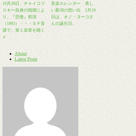
10月28日、チャイコフ
音楽カレンダー 美し
スキー自身の指揮によ
い新潟の想い出 2月18
り、『悲愴』初演
日は、オノ・ヨーコさ
（1893）・・・ＳＰ音
んの誕生日。
源で、第１楽章を聴く
♬
About
Latest Posts