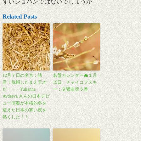
すいショパンではないでしょうか。
Related Posts
12月７日の名言：諸
名盤カレンダー☁１月
君！脱帽したまえ天才
19日 チャイコフスキ
だ・・・Yulianna
ー：交響曲第５番
Avdeeva さんの日本デビ
ュー演奏が本格的冬を
迎えた日本の寒い夜を
熱くした！！