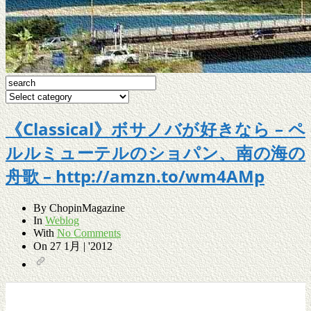
《Classical》ボサノバが好きなら – ペ
ルルミューテルのショパン、南の海の
舟歌 – http://amzn.to/wm4AMp
By
ChopinMagazine
In
Weblog
With
No Comments
On
27 1月 | '2012
0
0
0
0