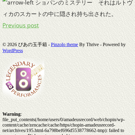
ショパンのミステリー それはルトヴ
ィカのスカートの中に隠され持ち出された。
Previous post
© 2026 ぴあの玉手箱 -
Pinzolo theme
By Thrive - Powered by
WordPress
Warning
:
file_put_contents(/home/users/0/amadeusrecord/web/chopin/wp-
content/cache/zencache/cache/https/chopin-amadeusrecord-
net/archives/195.html-6a798bef696d5538778662-tmp): failed to