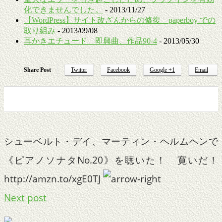
化できませんでした。
- 2013/11/27
【WordPress】サイト改ざんからの修復 paperboy での
取り組み
- 2013/09/08
耳かきエチュード 即興曲、作品90-4
- 2013/05/30
Share Post
Twitter
Facebook
Google +1
Email
0
0
0
0
シューベルト・デイ、マーティン・ヘルムヘンで
《ピアノソナタNo.20》を聴いた！ 寛いだ！
http://amzn.to/xgE0TJ
Next post