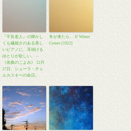
『不良老人』の輝かし
冬が来たら… If Winter
くも繊細さのある美し
Comes [1922]
いピアノに、耳傾ける
ゆとりが欲しい。 –
《名曲のこよみ》 12月
27日、シューラ・チェ
ルカスキーの命日。