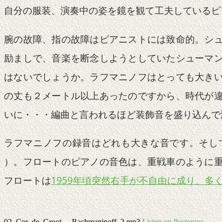
自分の服装、演奏中の姿を鏡を観て工夫しているピ
腕の故障、指の故障はピアニストには致命的。シ
励ましで、音楽を断念しようとしていたシューマ
はないでしょうか。ラフマニノフはとっても大き
の丈も２メートル以上あったのですから、時代が
いに・・・編曲と言われるほど装飾音を盛り込んで
ラフマニノフの録音はどれも大きな音です。そして、ラフ
）。フロートのピアノの音色は、重戦車のように
フロートは
1959年頃突然右手が不自由に成り、
02_Cor_de_Groot_-_Rachmaninoff_2.mp3
Listen on Posterous