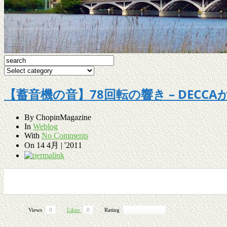
【蓄音機の音】78回転の響き – DECCAが録らえた
By
ChopinMagazine
In
Weblog
With
No Comments
On
14 4月 | '2011
0
0
0
0
Views
0
Likes
0
Rating