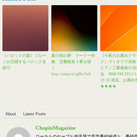
《バロックの森》フルー
夏の朝の夢 マーラー作
［今夜のお薦めクラ
トが活躍するバロック名
曲 交響曲第３番を聴
ク］ヴィオラで演奏
曲①
く
ピアノ三重奏曲の演
http://amzn.to/gMvYu8
会 NHK-FM 2011/1
19:30 放送。お薦め
★★★★
About
Latest Posts
ChopinMagazine
ローカルのケーブル放送局で音楽番組編成と、番組