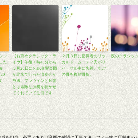
シッ
【お薦めクラシック・ラ
２月３日に指揮者のリッ
夜のクラシック 
した
イヴ】午後７時45分から
カルド・ムーティ氏がリ
奏
３月20日にNHK交響楽団
ハーサル中に失神、あご
/20
が北米で行った演奏会が
の骨を複雑骨折。
度
放送。プレヴィンとＮ響
とは素敵な演奏を聴かせ
てくれていて注目です
作成を担当。必要とあれば音響の確認に工事スタッフと一緒に店舗まわ