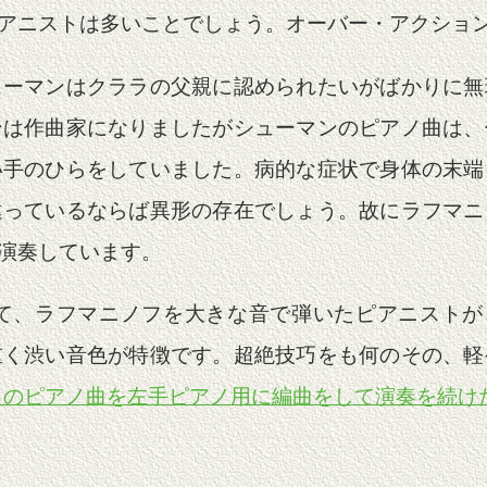
アニストは多いことでしょう。オーバー・アクショ
ューマンはクララの父親に認められたいがばかりに無
ンは作曲家になりましたがシューマンのピアノ曲は、
い手のひらをしていました。病的な症状で身体の末端
違っているならば異形の存在でしょう。故にラフマニ
演奏しています。
マニノフを大きな音で弾いたピアニストがコール・デ・フロ
重く渋い音色が特徴です。超絶技巧をも何のその、軽
多くのピアノ曲を左手ピアノ用に編曲をして演奏を続け