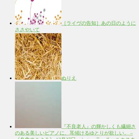
［ライヴの告知］あの日のように
ささやいて
ぬりえ
『不良老人』の輝かしくも繊細さ
のある美しいピアノに、耳傾けるゆとりが欲しい。 –