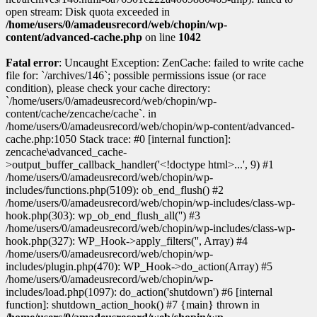
open stream: Disk quota exceeded in
/home/users/0/amadeusrecord/web/chopin/wp-
content/advanced-cache.php
on line
1042
Fatal error
: Uncaught Exception: ZenCache: failed to write cache
file for: `/archives/146`; possible permissions issue (or race
condition), please check your cache directory:
`/home/users/0/amadeusrecord/web/chopin/wp-
content/cache/zencache/cache`. in
/home/users/0/amadeusrecord/web/chopin/wp-content/advanced-
cache.php:1050 Stack trace: #0 [internal function]:
zencache\advanced_cache-
>output_buffer_callback_handler('<!doctype html>...', 9) #1
/home/users/0/amadeusrecord/web/chopin/wp-
includes/functions.php(5109): ob_end_flush() #2
/home/users/0/amadeusrecord/web/chopin/wp-includes/class-wp-
hook.php(303): wp_ob_end_flush_all('') #3
/home/users/0/amadeusrecord/web/chopin/wp-includes/class-wp-
hook.php(327): WP_Hook->apply_filters('', Array) #4
/home/users/0/amadeusrecord/web/chopin/wp-
includes/plugin.php(470): WP_Hook->do_action(Array) #5
/home/users/0/amadeusrecord/web/chopin/wp-
includes/load.php(1097): do_action('shutdown') #6 [internal
function]: shutdown_action_hook() #7 {main} thrown in