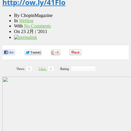
http://ow.ly/41FIo
By
ChopinMagazine
In
Weblog
With
No Comments
On
23 2月 | '2011
0
0
0
0
Views
0
Likes
0
Rating