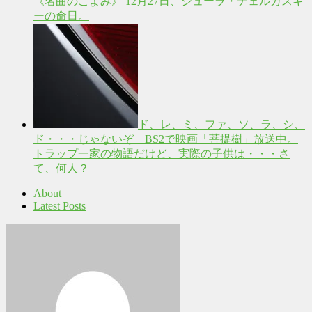
《名曲のこよみ》 12月27日、シューラ・チェルカスキ
ーの命日。
ド、レ、ミ、ファ、ソ、ラ、シ、
ド・・・じゃないぞ BS2で映画「菩提樹」放送中。
トラップ一家の物語だけど、実際の子供は・・・さ
て、何人？
About
Latest Posts