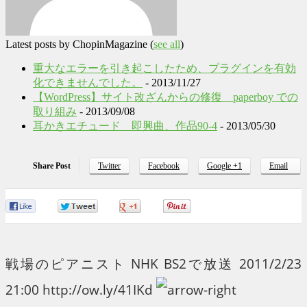
Latest posts by ChopinMagazine
(
see all
)
重大なエラーを引き起こしたため、プラグインを有効
化できませんでした。
- 2013/11/27
【WordPress】サイト改ざんからの修復 paperboy での
取り組み
- 2013/09/08
耳かきエチュード 即興曲、作品90-4
- 2013/05/30
Share Post
Twitter
Facebook
Google +1
Email
0
0
0
0
戦場のピアニスト NHK BS2で放送 2011/2/23
21:00 http://ow.ly/41IKd