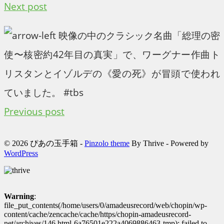
Next post
映像の中のクラシック名曲「総理の密
使〜核密約42年目の真実」で、ワーグナー作曲ト
リスタンとイゾルデの《愛の死》が冒頭で使われ
ていました。 #tbs
Previous post
© 2026 ぴあの玉手箱 -
Pinzolo theme
By Thrive - Powered by
WordPress
Warning
:
file_put_contents(/home/users/0/amadeusrecord/web/chopin/wp-
content/cache/zencache/cache/https/chopin-amadeusrecord-
net/archives/146.html-6a76501e222a4069886463-tmp): failed to