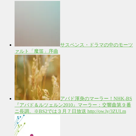
サスペンス・ドラマの中のモーツ
ァルト「魔笛」序曲
アバド渾身のマーラー！NHK-BS
『アバド＆ルツェルン2010』マーラー：交響曲第９番
ニ長調。※BS2では３月７日放送 http://ow.ly/3ZULm