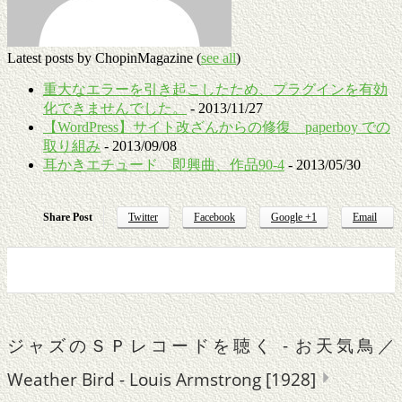
Latest posts by ChopinMagazine
(
see all
)
重大なエラーを引き起こしたため、プラグインを有効
化できませんでした。
- 2013/11/27
【WordPress】サイト改ざんからの修復 paperboy での
取り組み
- 2013/09/08
耳かきエチュード 即興曲、作品90-4
- 2013/05/30
Share Post
Twitter
Facebook
Google +1
Email
0
0
0
0
ジャズのＳＰレコードを聴く - お天気鳥／
Weather Bird - Louis Armstrong [1928]