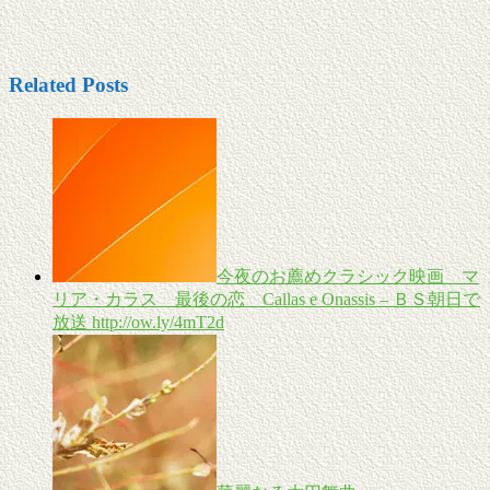
Related Posts
今夜のお薦めクラシック映画 マ
リア・カラス 最後の恋 Callas e Onassis – ＢＳ朝日で
放送 http://ow.ly/4mT2d