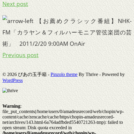
Next post
【お薦めクラシック番組】NHK-
FM「カラヤン＆フィルハーモニア管弦楽団の芸
術」 2011/2/20 9:00AM OnAir
Previous post
© 2026 ぴあの玉手箱 -
Pinzolo theme
By Thrive - Powered by
WordPress
Warning
:
file_put_contents(/home/users/0/amadeusrecord/web/chopin/wp-
content/cache/zencache/cache/https/chopin-amadeusrecord-
net/archives/143.html-6a764adfbded5540721263-tmp): failed to
open stream: Disk quota exceeded in
/home/users/0/amadeusrecord/web/chopin/wp-