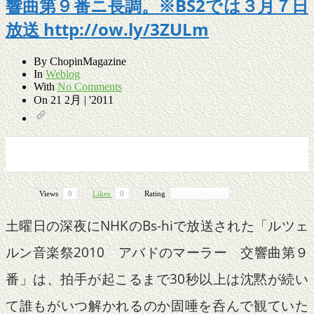
響曲第９番ニ長調。※BS2では３月７日
放送 http://ow.ly/3ZULm
By
ChopinMagazine
In
Weblog
With
No Comments
On
21 2月 | '2011
0
0
0
0
Views
0
Likes
0
Rating
土曜日の深夜にNHKのBs-hiで放送された「ルツェ
ルン音楽祭2010 アバドのマーラー 交響曲第９
番」は、拍手が起こるまで30秒以上は沈黙が続い
て誰もがいつ解かれるのか固唾を呑んで観ていた