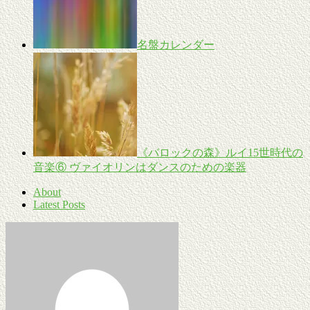
名盤カレンダー
《バロックの森》ルイ15世時代の
音楽⑥ ヴァイオリンはダンスのための楽器
About
Latest Posts