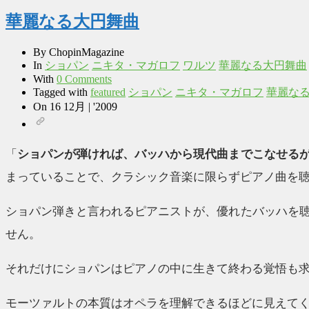
華麗なる大円舞曲
By
ChopinMagazine
In
ショパン
ニキタ・マガロフ
ワルツ
華麗なる大円舞曲
With
0 Comments
Tagged with
featured
ショパン
ニキタ・マガロフ
華麗な
On
16 12月 | '2009
「
ショパンが弾ければ、バッハから現代曲までこなせる
まっていることで、クラシック音楽に限らずピアノ曲を
ショパン弾きと言われるピアニストが、優れたバッハを
せん。
それだけにショパンはピアノの中に生きて終わる覚悟も
モーツァルトの本質はオペラを理解できるほどに見えて