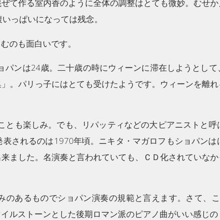
混ぜて作る室内香のように全体の調整はとても微妙。むせか
腹いっぱいになっては残念。
しむのも面白いです。
ショパンは24歳。二十歳の時にウィーンに滞在しようとし
集」。パリっ子にはとても受けたようです。ウィーンを離れ
くことも楽しみ。でも、リパッティなどの大ピアニストと
表されるのは1970年頃。ニキタ・マガロフもショパン
出来ました。名演奏と言われていても、ＣＤ化されていなか
みのあるものでショパン演奏の規範と言えます。さて、こ
マイルストーンとした後期ロマン派のピアノ曲がいい感じの