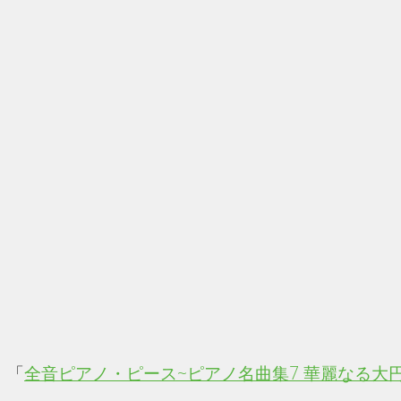
「
全音ピアノ・ピース~ピアノ名曲集7 華麗なる大