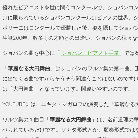
優れたピアニストを世に問うコンクールで、ショパンコ
けに限られているショパンコンクールはピアノの世界、
ポリーニはコンクールで優勝した後、姿を隠してショパン
生誕200年。数多くの才能との出逢い、ショパンの様々
ショパンの曲を中心に「
ショパン、ピアノ玉手箱
」では
「
華麗なる大円舞曲
」はショパンのワルツ集の第一曲。
に出てくる曲ですからそうそう間違うことはないのです
は「大円舞曲」となっています。間違いやすいのです。
YOUTUBEには、ニキタ・マガロフの演奏した「華麗な
ワルツ集の１曲目「
華麗なる大円舞曲
」は、名前道理の
べられているだけです。ソナタ形式とか、変奏形式では