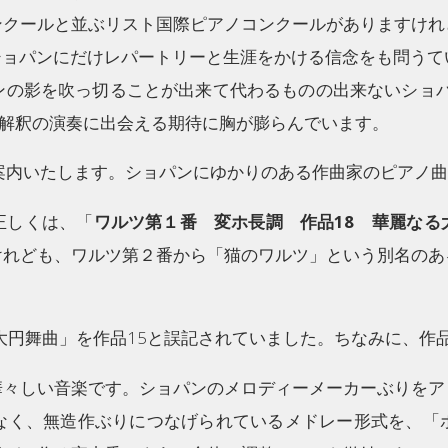
ンクールと並ぶリスト国際ピアノコンクールがありますけれ
ショパンにだけレパートリーと生涯をかける信念をも問うて
の影を吹っ切ることが出来て代わるものの出来ないショパ
な解釈の演奏に出会える期待に胸が膨らんでいます。
案内いたします。ショパンにゆかりのある作曲家のピアノ曲
正しくは、「
ワルツ第１番 変ホ長調 作品18 華麗なる
けれども、ワルツ第２番から「猫のワルツ」という別名のあ
る大円舞曲」を作品15と誤記されていました。ちなみに、作
華々しい音楽です。ショパンのメロディーメーカーぶりをア
なく、無造作ぶりにつなげられているメドレー形式を、「