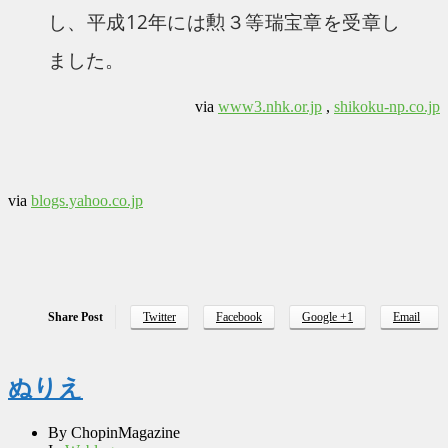
し、平成12年には勲３等瑞宝章を受章し
ました。
via
www3.nhk.or.jp
,
shikoku-np.co.jp
via
blogs.yahoo.co.jp
Share Post
Twitter
Facebook
Google +1
Email
ぬりえ
By
ChopinMagazine