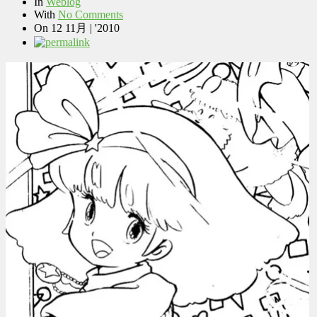
In
Weblog
With
No Comments
On
12 11月 | '2010