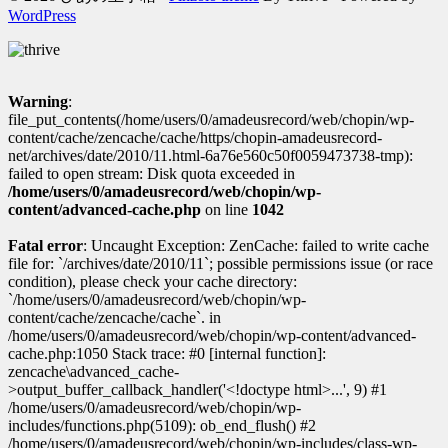
WordPress
Warning
:
file_put_contents(/home/users/0/amadeusrecord/web/chopin/wp-
content/cache/zencache/cache/https/chopin-amadeusrecord-
net/archives/date/2010/11.html-6a76e560c50f0059473738-tmp):
failed to open stream: Disk quota exceeded in
/home/users/0/amadeusrecord/web/chopin/wp-
content/advanced-cache.php
on line
1042
Fatal error
: Uncaught Exception: ZenCache: failed to write cache
file for: `/archives/date/2010/11`; possible permissions issue (or race
condition), please check your cache directory:
`/home/users/0/amadeusrecord/web/chopin/wp-
content/cache/zencache/cache`. in
/home/users/0/amadeusrecord/web/chopin/wp-content/advanced-
cache.php:1050 Stack trace: #0 [internal function]:
zencache\advanced_cache-
>output_buffer_callback_handler('<!doctype html>...', 9) #1
/home/users/0/amadeusrecord/web/chopin/wp-
includes/functions.php(5109): ob_end_flush() #2
/home/users/0/amadeusrecord/web/chopin/wp-includes/class-wp-