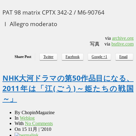
PAT 98 matrix CPTX 342-2 / M6-90764
Ⅰ Allegro moderato
via
archive.org
写真 via
bsrlive.com
Share Post
Twitter
Facebook
Google +1
Email
NHK大河ドラマの第50作品目になる、
2011年は「江(ごう)～姫たちの戦国
～」
By
ChopinMagazine
In
Weblog
With
No Comments
On
15 11月 | '2010