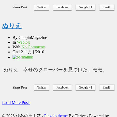
Share Post
Twitter
Facebook
Google +1
Email
ぬりえ
By
ChopinMagazine
In
Weblog
With
No Comments
On
12 11月 | '2010
ぬりえ 幸せのクローバーを見つけた、モモ。
Share Post
Twitter
Facebook
Google +1
Email
Load More Posts
© 2026 ぴあの玉手箱 -
Pinzolo theme
By Thrive - Powered by