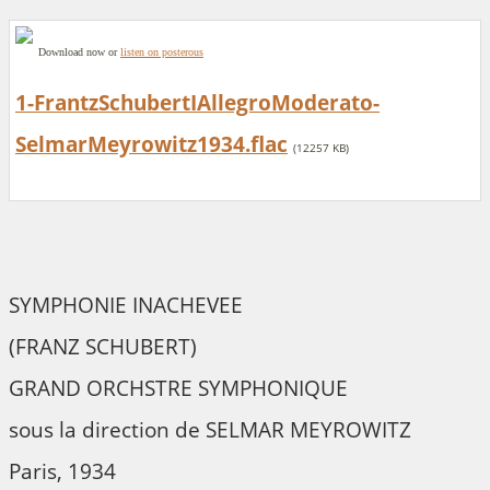
Download now or
listen on posterous
1-FrantzSchubertIAllegroModerato-
SelmarMeyrowitz1934.flac
(12257 KB)
SYMPHONIE INACHEVEE
(FRANZ SCHUBERT)
GRAND ORCHSTRE SYMPHONIQUE
sous la direction de SELMAR MEYROWITZ
Paris, 1934