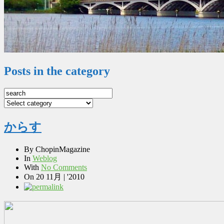
Posts in the category
からす
By
ChopinMagazine
In
Weblog
With
No Comments
On
20 11月 | '2010