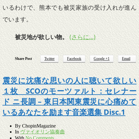
いるわけで、熊本でも被災家族の受け入れが進ん
でいます。
被災地が欲しい物。
(さらに…)
Share Post
Twitter
Facebook
Google +1
Email
震災に沈痛な思いの人に聴いて欲しい
１枚 SCOのモーツァルト：セレナー
ド ニ長調 – 東日本関東震災に心痛めて
いるあなたを励ます音楽選集 Disc.1
By
ChopinMagazine
In
ヴァイオリン協奏曲
With
No Comments