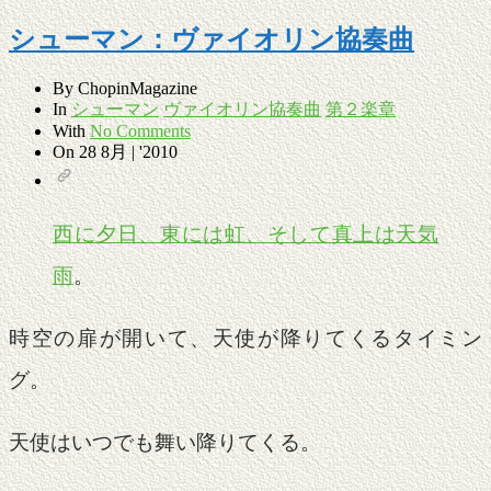
シューマン：ヴァイオリン協奏曲
By
ChopinMagazine
In
シューマン
ヴァイオリン協奏曲
第２楽章
With
No Comments
On
28 8月 | '2010
西に夕日、東には虹、そして真上は天気
雨
。
時空の扉が開いて、天使が降りてくるタイミン
グ。
天使はいつでも舞い降りてくる。