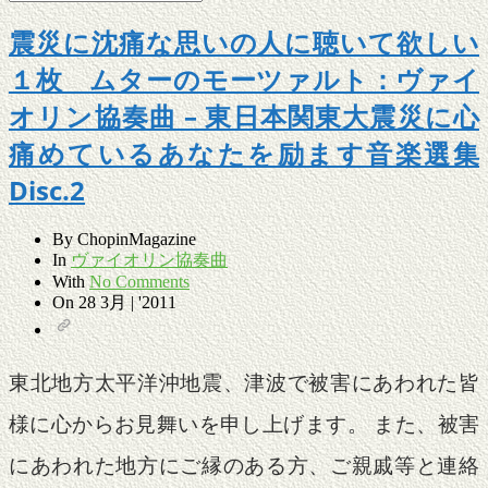
震災に沈痛な思いの人に聴いて欲しい
１枚 ムターのモーツァルト：ヴァイ
オリン協奏曲 – 東日本関東大震災に心
痛めているあなたを励ます音楽選集
Disc.2
By
ChopinMagazine
In
ヴァイオリン協奏曲
With
No Comments
On
28 3月 | '2011
東北地方太平洋沖地震、津波で被害にあわれた皆
様に心からお見舞いを申し上げます。 また、被害
にあわれた地方にご縁のある方、ご親戚等と連絡