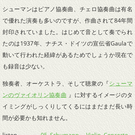
シューマンはピアノ協奏曲、チェロ協奏曲は有名
で優れた演奏も多いのですが、作曲されて84年間
封印されていました。はじめて音として奏でられ
たのは1937年、ナチス・ドイツの宣伝省Gaulaで
動いて行われた経緯があるためでしょうか現在で
も録音は少ない。
独奏者、オーケストラ、そして聴衆の『
シューマ
ンのヴァイオリン協奏曲
』に対するイメージのタ
イミングがしっくりしてくるにはまだまだ長い時
間が必要かも知れません。
listen
05_Schumann_-_Violin_Concerto_-