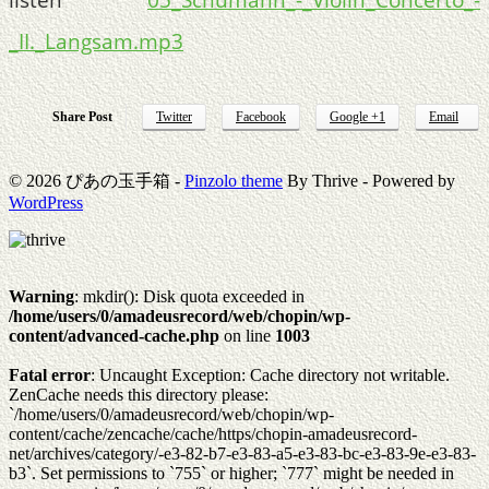
_II._Langsam.mp3
Share Post
Twitter
Facebook
Google +1
Email
© 2026 ぴあの玉手箱 -
Pinzolo theme
By Thrive - Powered by
WordPress
Warning
: mkdir(): Disk quota exceeded in
/home/users/0/amadeusrecord/web/chopin/wp-
content/advanced-cache.php
on line
1003
Fatal error
: Uncaught Exception: Cache directory not writable.
ZenCache needs this directory please:
`/home/users/0/amadeusrecord/web/chopin/wp-
content/cache/zencache/cache/https/chopin-amadeusrecord-
net/archives/category/-e3-82-b7-e3-83-a5-e3-83-bc-e3-83-9e-e3-83-
b3`. Set permissions to `755` or higher; `777` might be needed in